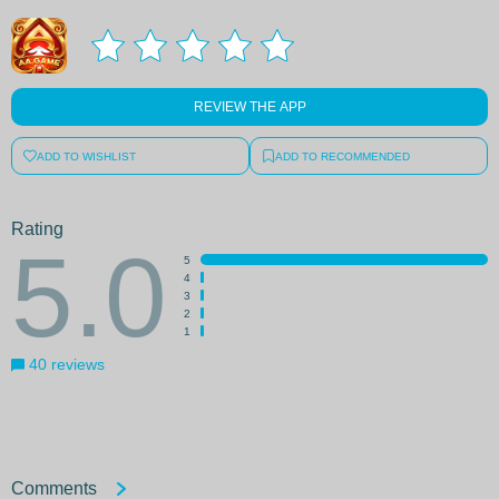
REVIEW THE APP
ADD TO WISHLIST
ADD TO RECOMMENDED
Rating
5.0
5
4
3
2
1
40 reviews
Comments