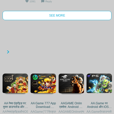
1091
Reply
SEE MORE
AA गेम्स एंड्रॉइड पर:
AA Game 777 App
AAGAME Onlin
AA.Game पर
मुफ्त डाउनलोड और प्ले
Download:
एक्सेस: Android और
Android और iOS के
गाइड
Android & iOS
Apple के लिए APP
लिए गेम्स डाउनलोड करें
AAगेम्सएंड्रॉइडऔरiOSकेलिएडाउनलोडगाइडAAGame:AndroidऔरiOSपरडाउनलोडऔरएक्सेसग
AAGame777ऐपडाउनलोड-
AAGAMEOnlineएप्पडाउनलोड:AndroidऔरiOSप
AA.Gameऐपडाउनलोडगाइ