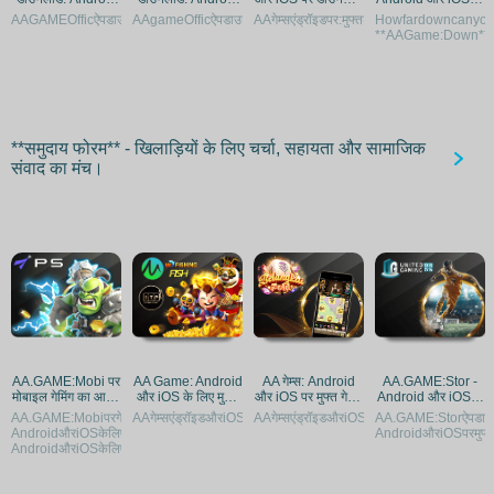
और iOS प्लेटफ़ॉर्म
और iOS प्लेटफ़ॉर्म पर
और एक्सेस गाइड
डाउनलोड और एक्सेस
AAGAMEOfficऐपडाउनलोड:AndroidऔरiOSप्लेटफ़ॉर्मगाइडAAGAMEOfficऐपडाउनलोड:Android
AAgameOfficऐपडाउनलोड:AndroidऔरiOSप्लेटफ़ॉर्मपरएक्सेसगाइडA
AAगेम्सएंड्रॉइडपर:मुफ्तडाउनलोडऔरप्लेगाइड
Howfardowncanyo
गाइड
एक्सेस गाइड
गाइड
**AAGame:Down**AA
**समुदाय फोरम** - खिलाड़ियों के लिए चर्चा, सहायता और सामाजिक
संवाद का मंच।
AA.GAME:Mobi पर
AA Game: Android
AA गेम्स: Android
AA.GAME:Stor -
मोबाइल गेमिंग का आनंद
और iOS के लिए मुफ्त
और iOS पर मुफ्त गेमिंग
Android और iOS के
लें - Android और
डाउनलोड और प्ले
ऐप
लिए मुफ्त गेम एक्सेस
AA.GAME:Mobiपरगेम्सडाउनलोडकरें-
AAगेम्सएंड्रॉइडऔरiOSपरमुफ्तमेंडाउनलोडकरेंAAगेम्सडाउनलोडकरें:Androi
AAगेम्सएंड्रॉइडऔरiOSपरमुफ्तमेंखेलनेकेलिएडाउनलो
AA.GAME:Storऐपडाउ
iOS के लिए एक्सेस करें
AndroidऔरiOSकेलिएआसानएक्सेसAA.GAME:Mobi-
AndroidऔरiOSपरमुफ्
AndroidऔरiOSकेलिए