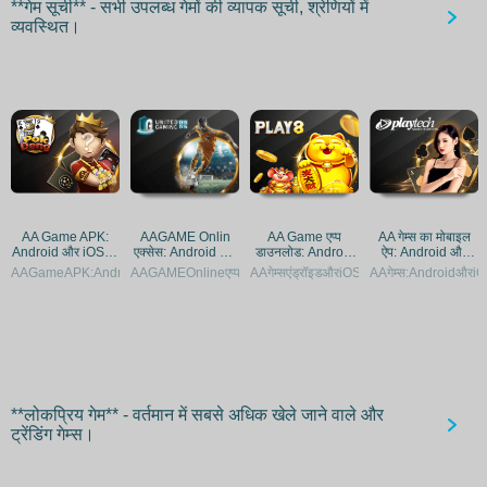
**गेम सूची** - सभी उपलब्ध गेमों की व्यापक सूची, श्रेणियों में
व्यवस्थित।
AA Game APK:
AAGAME Onlin
AA Game एप्प
AA गेम्स का मोबाइल
Android और iOS पर
एक्सेस: Android और
डाउनलोड: Android
ऐप: Android और
मुफ्त डाउनलोड
Apple के लिए APP
और iOS पर मुफ्त गेमिंग
iOS पर मुफ्त
AAGameAPK:AndroidऔरiOSकAAGameAPK:AndroidऔरiOSपरडाउनलोडकरेंAAGameA
AAGAMEOnlineएप्पडाउनलोड:AndroidऔरiOSप्लेटफ़ॉर्मगाइडAAGAM
AAगेम्सएंड्रॉइडऔरiOSपरमुफ्तमेंडाउनलोडकरेंA
AAगेम्स:AndroidऔरiOSप
और APK
डाउनलोड
**लोकप्रिय गेम** - वर्तमान में सबसे अधिक खेले जाने वाले और
ट्रेंडिंग गेम्स।