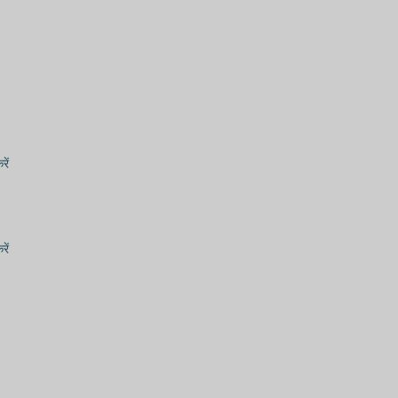
ें
ें