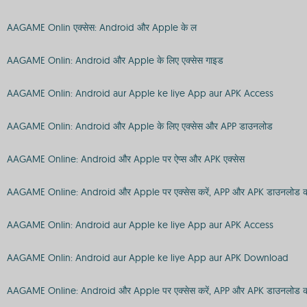
AAGAME Onlin एक्सेस: Android और Apple के ल
AAGAME Onlin: Android और Apple के लिए एक्सेस गाइड
AAGAME Onlin: Android aur Apple ke liye App aur APK Access
AAGAME Onlin: Android और Apple के लिए एक्सेस और APP डाउनलोड
AAGAME Online: Android और Apple पर ऐप्स और APK एक्सेस
AAGAME Online: Android और Apple पर एक्सेस करें, APP और APK डाउनलोड कर
AAGAME Onlin: Android aur Apple ke liye App aur APK Access
AAGAME Onlin: Android aur Apple ke liye App aur APK Download
AAGAME Online: Android और Apple पर एक्सेस करें, APP और APK डाउनलोड कर