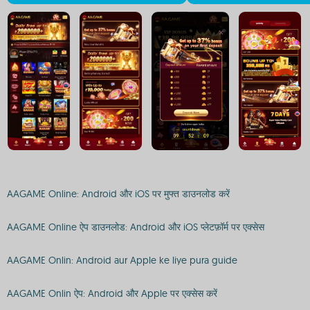
AAGAME Online: Android और iOS पर मुफ्त डाउनलोड करें
AAGAME Online ऐप डाउनलोड: Android और iOS प्लेटफ़ॉर्म पर एक्सेस
AAGAME Onlin: Android aur Apple ke liye pura guide
AAGAME Onlin ऐप: Android और Apple पर एक्सेस करें