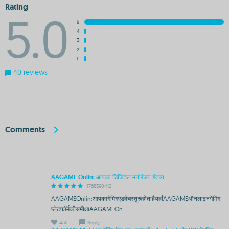
Rating
5.0
5
4
3
2
1
40 reviews
Comments
AAGAME Onlin: आपका डिजिटल मनोरंजन गंतव्य
1768390412
AAGAMEOnlin:आपकागेमिंगएडवेंचरशुरूहोताहैयहाँAAGAMEऑनलाइनगेमिंग
प्लेटफॉर्मकीसमीक्षाAAGAMEOn
450
Reply