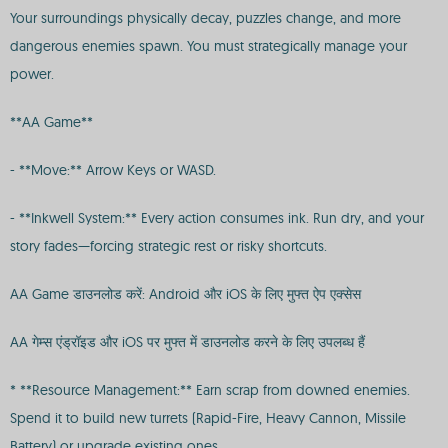
Your surroundings physically decay, puzzles change, and more
dangerous enemies spawn. You must strategically manage your
power.
**AA Game**
- **Move:** Arrow Keys or WASD.
- **Inkwell System:** Every action consumes ink. Run dry, and your
story fades—forcing strategic rest or risky shortcuts.
AA Game डाउनलोड करें: Android और iOS के लिए मुफ्त ऐप एक्सेस
AA गेम्स एंड्रॉइड और iOS पर मुफ्त में डाउनलोड करने के लिए उपलब्ध हैं
* **Resource Management:** Earn scrap from downed enemies.
Spend it to build new turrets (Rapid-Fire, Heavy Cannon, Missile
Battery) or upgrade existing ones.