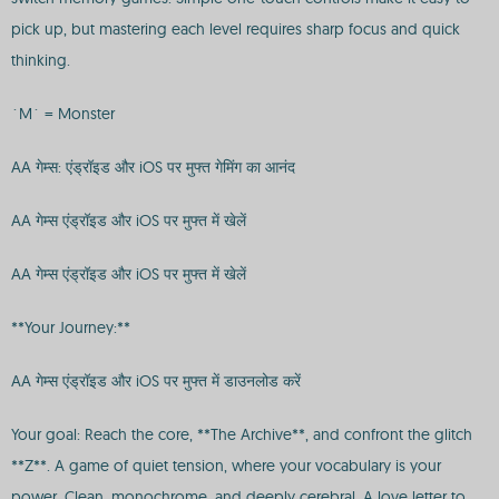
pick up, but mastering each level requires sharp focus and quick
thinking.
`M` = Monster
AA गेम्स: एंड्रॉइड और iOS पर मुफ्त गेमिंग का आनंद
AA गेम्स एंड्रॉइड और iOS पर मुफ्त में खेलें
AA गेम्स एंड्रॉइड और iOS पर मुफ्त में खेलें
**Your Journey:**
AA गेम्स एंड्रॉइड और iOS पर मुफ्त में डाउनलोड करें
Your goal: Reach the core, **The Archive**, and confront the glitch
**Z**. A game of quiet tension, where your vocabulary is your
power. Clean, monochrome, and deeply cerebral. A love letter to