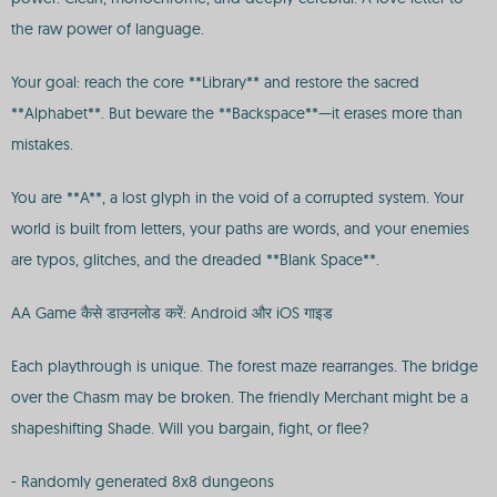
the raw power of language.
Your goal: reach the core **Library** and restore the sacred
**Alphabet**. But beware the **Backspace**—it erases more than
mistakes.
You are **A**, a lost glyph in the void of a corrupted system. Your
world is built from letters, your paths are words, and your enemies
are typos, glitches, and the dreaded **Blank Space**.
AA Game कैसे डाउनलोड करें: Android और iOS गाइड
Each playthrough is unique. The forest maze rearranges. The bridge
over the Chasm may be broken. The friendly Merchant might be a
shapeshifting Shade. Will you bargain, fight, or flee?
- Randomly generated 8x8 dungeons