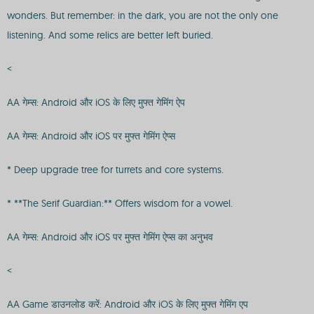
wonders. But remember: in the dark, you are not the only one
listening. And some relics are better left buried.
<
AA गेम्स: Android और iOS के लिए मुफ्त गेमिंग ऐप
AA गेम्स: Android और iOS पर मुफ्त गेमिंग ऐप्स
* Deep upgrade tree for turrets and core systems.
* **The Serif Guardian:** Offers wisdom for a vowel.
AA गेम्स: Android और iOS पर मुफ्त गेमिंग ऐप्स का अनुभव
<
AA Game डाउनलोड करें: Android और iOS के लिए मुफ्त गेमिंग एप