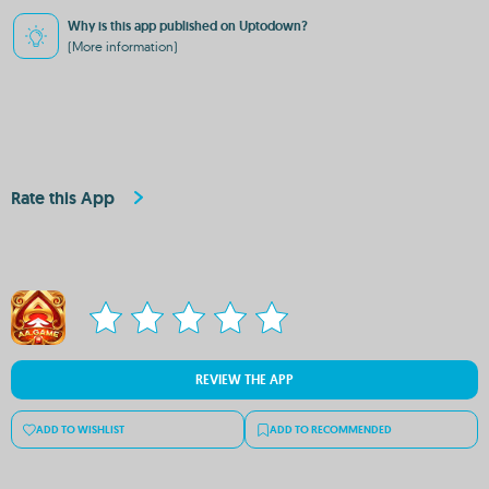
Why is this app published on Uptodown?
(More information)
Rate this App
REVIEW THE APP
ADD TO WISHLIST
ADD TO RECOMMENDED