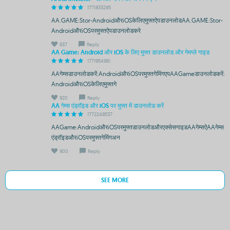
1771833295
AA.GAME:Stor-AndroidऔरiOSकेलिएमुफ्तऐपडाउनलोडAA.GAME:Stor-
AndroidऔरiOSपरमुफ्तऐपडाउनलोडकरे
637
Reply
AA Game: Android और iOS के लिए मुफ्त डाउनलोड और गेमप्ले गाइड
1771954961
AAगेम्सडाउनलोडकरें:AndroidऔरiOSपरमुफ्तगेमिंगएपAAGameडाउनलोडकरें:
AndroidऔरiOSकेलिएमुफ्तगे
920
Reply
AA गेम्स एंड्रॉइड और iOS पर मुफ्त में डाउनलोड करें
1772248537
AAGame:AndroidऔरiOSपरमुफ्तडाउनलोडऔरएक्सेसगाइडAAगेम्सऐAAगेम्स
एंड्रॉइडऔरiOSपरमुफ्तगेमिंगअन
900
Reply
SEE MORE