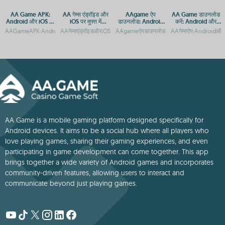
AA Game APK:
AA गेम्स एंड्रॉइड और
AAgame ऐप
AA Game डाउनलोड
Android और iOS पर
iOS पर मुफ्त में
डाउनलोड: Android
करें: Android और
डाउनलोड और इंस्टॉल
डाउनलोड करें
और iOS प्लेटफ़ॉर्म पर
iOS के लिए मुफ्त APP
AAGameAPK:AndroidऔरiOSपरडाउनलोडऔरएक्सेसगाइडAAGameAPK:AndroidऔरiOSपरडाउ
AAगेम्सएंड्रॉइडऔरiOSपरमुफ्तमेंखेलनेकेलिएडाउनलोडकरेंAAGameएप्लिके
AAgameऐपडाउनलोड:AndroidऔरiOSप्लेटफ़ॉर्मपरगे
AAगेम्सऐप:AndroidऔरiO
करने का तरीका
गेमिंग अनुभव
AA Game is a mobile gaming platform designed specifically for
Android devices. It aims to be a social hub where all players who
love playing games, sharing their gaming experiences, and even
participating in game development can come together. This app
brings together a wide variety of Android games and incorporates
community-driven features, allowing users to interact and
communicate beyond just playing games.