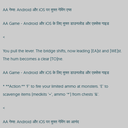
AA गेम्स: Android और iOS पर मुफ्त गेमिंग एप्स
AA Game - Android और iOS के लिए मुफ्त डाउनलोड और एक्सेस गाइड
<
You pull the lever. The bridge shifts, now leading [EA]st and [WE]st.
The hum becomes a clear [TO]ne.
AA Game - Android और iOS के लिए मुफ्त डाउनलोड और एक्सेस गाइड
* **Action:** ‘F’ to fire your limited ammo at monsters. ‘E’ to
scavenge items (medkits ‘+’, ammo ‘*’) from chests ‘&’.
<
AA गेम्स: Android और iOS पर मुफ्त गेमिंग का आनंद