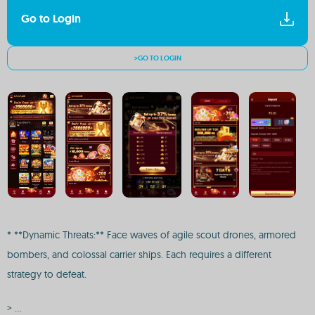
Go to Login
>GO TO LOGIN
* **Dynamic Threats:** Face waves of agile scout drones, armored
bombers, and colossal carrier ships. Each requires a different
strategy to defeat.
> ...