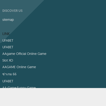
DISCOVER US
sitemap
LINK
UFABET
UFABET
AAgame Official Online Game
Slot XO
AAGAME Online Game
ซ่าเกม 66
UFABET
AA Game:Funny Game
UFABET
AA.GAME:Mobile