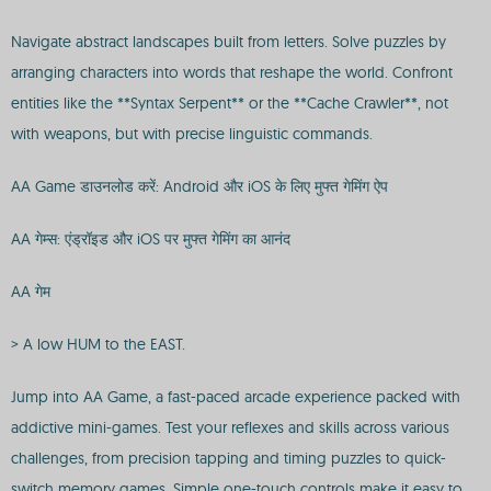
Navigate abstract landscapes built from letters. Solve puzzles by
arranging characters into words that reshape the world. Confront
entities like the **Syntax Serpent** or the **Cache Crawler**, not
with weapons, but with precise linguistic commands.
AA Game डाउनलोड करें: Android और iOS के लिए मुफ्त गेमिंग ऐप
AA गेम्स: एंड्रॉइड और iOS पर मुफ्त गेमिंग का आनंद
AA गेम
> A low HUM to the EAST.
Jump into AA Game, a fast-paced arcade experience packed with
addictive mini-games. Test your reflexes and skills across various
challenges, from precision tapping and timing puzzles to quick-
switch memory games. Simple one-touch controls make it easy to