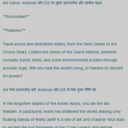
AA Game: Android और iOS पर मुफ्त डाउनलोड और एक्सेस गाइड
**Encounters**
**Features:**
Travel across text-described realms, from the Silent Desert to the
Chorus Peaks. Collect lost verses of the Grand Melody, befriend
nomadic bardic tribes, and solve environmental puzzles through
acoustic logic. Will you heal the world's song, or harness its discord
for power?
AA गेम्स डाउनलोड करें: Android और iOS के लिए मुफ्त गेमिंग ऐप
In the forgotten depths of the Ashen Abyss, you are the last
Warden. A cataclysmic event has shattered the world, leaving only
floating islands of reality adrift in a sea of ash and shadow. Your duty:
to reclaim the lost fragments of the "Core Lumina" and restore