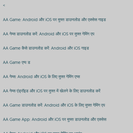
<
AA Game: Android और iOS पर मुफ्त डाउनलोड और एक्सेस गाइड
AA गेम्स डाउनलोड करें: Android और iOS पर मुफ्त गेमिंग एप
AA Game कैसे डाउनलोड करें: Android और iOS गाइड
AA Game एप्प ड
AA गेम्स: Android और iOS के लिए मुफ्त गेमिंग एप्स
AA गेम्स एंड्रॉइड और iOS पर मुफ्त में खेलने के लिए डाउनलोड करें
AA Game डाउनलोड करें: Android और iOS के लिए मुफ्त गेमिंग एप
AA Game App: Android और iOS पर मुफ्त डाउनलोड और एक्सेस