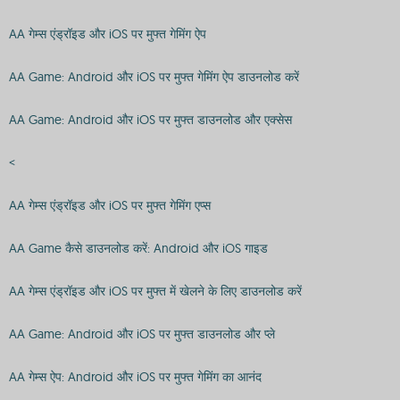
AA गेम्स एंड्रॉइड और iOS पर मुफ्त गेमिंग ऐप
AA Game: Android और iOS पर मुफ्त गेमिंग ऐप डाउनलोड करें
AA Game: Android और iOS पर मुफ्त डाउनलोड और एक्सेस
<
AA गेम्स एंड्रॉइड और iOS पर मुफ्त गेमिंग एप्स
AA Game कैसे डाउनलोड करें: Android और iOS गाइड
AA गेम्स एंड्रॉइड और iOS पर मुफ्त में खेलने के लिए डाउनलोड करें
AA Game: Android और iOS पर मुफ्त डाउनलोड और प्ले
AA गेम्स ऐप: Android और iOS पर मुफ्त गेमिंग का आनंद