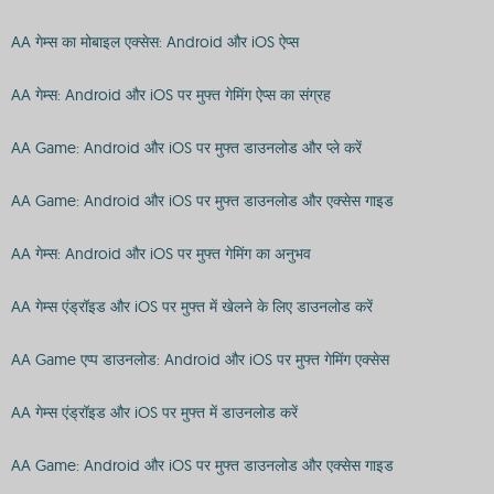
AA गेम्स का मोबाइल एक्सेस: Android और iOS ऐप्स
AA गेम्स: Android और iOS पर मुफ्त गेमिंग ऐप्स का संग्रह
AA Game: Android और iOS पर मुफ्त डाउनलोड और प्ले करें
AA Game: Android और iOS पर मुफ्त डाउनलोड और एक्सेस गाइड
AA गेम्स: Android और iOS पर मुफ्त गेमिंग का अनुभव
AA गेम्स एंड्रॉइड और iOS पर मुफ्त में खेलने के लिए डाउनलोड करें
AA Game एप्प डाउनलोड: Android और iOS पर मुफ्त गेमिंग एक्सेस
AA गेम्स एंड्रॉइड और iOS पर मुफ्त में डाउनलोड करें
AA Game: Android और iOS पर मुफ्त डाउनलोड और एक्सेस गाइड