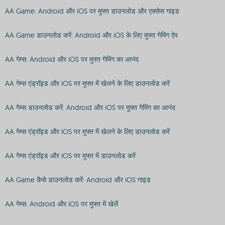
AA Game: Android और iOS पर मुफ्त डाउनलोड और एक्सेस गाइड
AA Game डाउनलोड करें: Android और iOS के लिए मुफ्त गेमिंग ऐप
AA गेम्स: Android और iOS पर मुफ्त गेमिंग का आनंद
AA गेम्स एंड्रॉइड और iOS पर मुफ्त में खेलने के लिए डाउनलोड करें
AA गेम्स डाउनलोड करें: Android और iOS पर मुफ्त गेमिंग का आनंद
AA गेम्स एंड्रॉइड और iOS पर मुफ्त में खेलने के लिए डाउनलोड करें
AA गेम्स एंड्रॉइड और iOS पर मुफ्त में डाउनलोड करें
AA Game कैसे डाउनलोड करें: Android और iOS गाइड
AA गेम्स: Android और iOS पर मुफ्त में खेलें