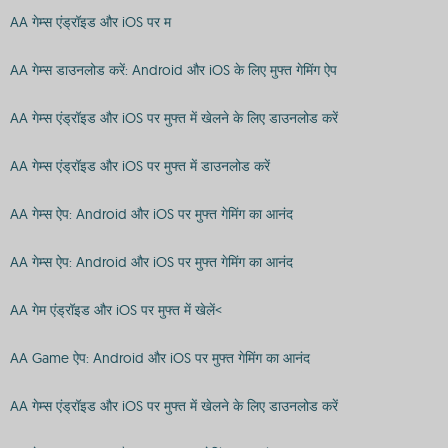
AA गेम्स एंड्रॉइड और iOS पर म
AA गेम्स डाउनलोड करें: Android और iOS के लिए मुफ्त गेमिंग ऐप
AA गेम्स एंड्रॉइड और iOS पर मुफ्त में खेलने के लिए डाउनलोड करें
AA गेम्स एंड्रॉइड और iOS पर मुफ्त में डाउनलोड करें
AA गेम्स ऐप: Android और iOS पर मुफ्त गेमिंग का आनंद
AA गेम्स ऐप: Android और iOS पर मुफ्त गेमिंग का आनंद
AA गेम एंड्रॉइड और iOS पर मुफ्त में खेलें<
AA Game ऐप: Android और iOS पर मुफ्त गेमिंग का आनंद
AA गेम्स एंड्रॉइड और iOS पर मुफ्त में खेलने के लिए डाउनलोड करें