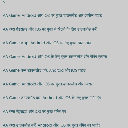
<
AA Game: Android और iOS पर मुफ्त डाउनलोड और एक्सेस गाइड
AA गेम्स एंड्रॉइड और iOS पर मुफ्त में खेलने के लिए डाउनलोड करें
AA Game App: Android और iOS के लिए मुफ्त डाउनलोड
AA Game: Android और iOS के लिए मुफ्त डाउनलोड और गेमिंग एक्सेस
AA Game कैसे डाउनलोड करें: Android और iOS गाइड
AA Game: Android और iOS पर मुफ्त डाउनलोड और एक्सेस
AA Game डाउनलोड करें: Android और iOS के लिए मुफ्त गेमिंग ऐप
AA गेम्स एंड्रॉइड और iOS पर मुफ्त गेमिंग ऐप
AA गेम्स डाउनलोड करें: Android और iOS पर मुफ्त गेमिंग का आनंद