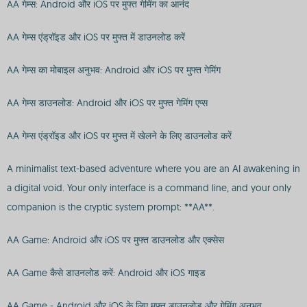
AA गेम्स: Android और iOS पर मुफ्त गेमिंग का आनंद
AA गेम्स एंड्रॉइड और iOS पर मुफ्त में डाउनलोड करें
AA गेम्स का मोबाइल अनुभव: Android और iOS पर मुफ्त गेमिंग
AA गेम्स डाउनलोड: Android और iOS पर मुफ्त गेमिंग एप्स
AA गेम्स एंड्रॉइड और iOS पर मुफ्त में खेलने के लिए डाउनलोड करें
A minimalist text-based adventure where you are an AI awakening in
a digital void. Your only interface is a command line, and your only
companion is the cryptic system prompt: **AA**.
AA Game: Android और iOS पर मुफ्त डाउनलोड और एक्सेस
AA Game कैसे डाउनलोड करें: Android और iOS गाइड
AA Game - Android और iOS के लिए मुफ्त डाउनलोड और गेमिंग अनुभव