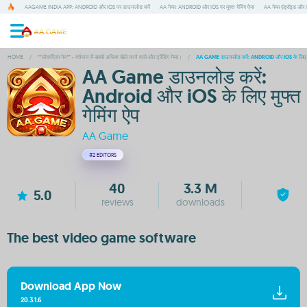
AAGAME INDIA APP: ANDROID और IOS पर डाउनलोड करें
AA गेम्स: ANDROID और IOS पर मुफ्त गेमिंग ऐप्स
AA गेम्स एंड्रॉइड और 
HOME
/
**लोकप्रिय गेम** - वर्तमान में सबसे अधिक खेले जाने वाले और ट्रेंडिंग गेम्स।
/
AA GAME डाउनलोड करें: ANDROID और IOS के लिए मुफ
AA Game डाउनलोड करें:
Android और iOS के लिए मुफ्त
गेमिंग ऐप
AA Game
#2
EDITORS
40
3.3 M
5.0
reviews
downloads
The best video game software
Download App Now
20.3.1.6