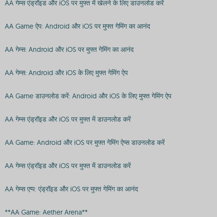
AA गेम्स एंड्रॉइड और iOS पर मुफ्त में खेलने के लिए डाउनलोड करें
AA Game ऐप: Android और iOS पर मुफ्त गेमिंग का आनंद
AA गेम्स: Android और iOS पर मुफ्त गेमिंग का आनंद
AA गेम्स: Android और iOS के लिए मुफ्त गेमिंग ऐप
AA Game डाउनलोड करें: Android और iOS के लिए मुफ्त गेमिंग ऐप
AA गेम्स एंड्रॉइड और iOS पर मुफ्त में डाउनलोड करें
AA Game: Android और iOS पर मुफ्त गेमिंग ऐप्स डाउनलोड करें
AA गेम्स एंड्रॉइड और iOS पर मुफ्त में डाउनलोड करें
AA गेम्स एप्प: एंड्रॉइड और iOS पर मुफ्त गेमिंग का आनंद
**AA Game: Aether Arena**