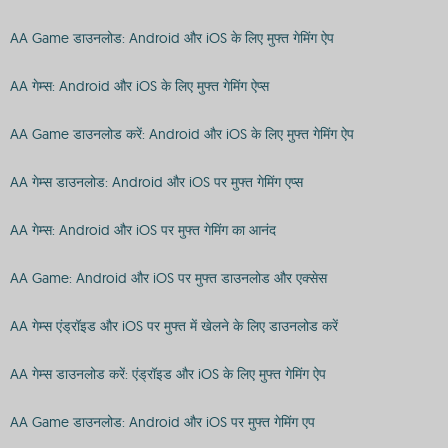
AA Game डाउनलोड: Android और iOS के लिए मुफ्त गेमिंग ऐप
AA गेम्स: Android और iOS के लिए मुफ्त गेमिंग ऐप्स
AA Game डाउनलोड करें: Android और iOS के लिए मुफ्त गेमिंग ऐप
AA गेम्स डाउनलोड: Android और iOS पर मुफ्त गेमिंग एप्स
AA गेम्स: Android और iOS पर मुफ्त गेमिंग का आनंद
AA Game: Android और iOS पर मुफ्त डाउनलोड और एक्सेस
AA गेम्स एंड्रॉइड और iOS पर मुफ्त में खेलने के लिए डाउनलोड करें
AA गेम्स डाउनलोड करें: एंड्रॉइड और iOS के लिए मुफ्त गेमिंग ऐप
AA Game डाउनलोड: Android और iOS पर मुफ्त गेमिंग एप