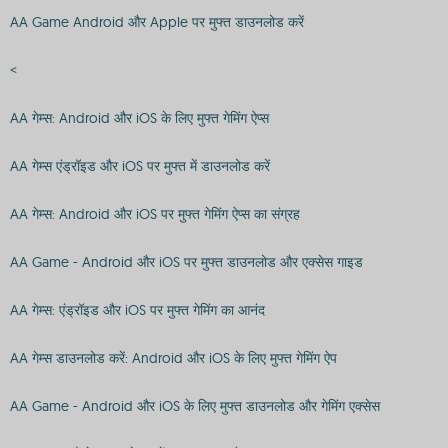
AA Game Android और Apple पर मुफ्त डाउनलोड करें
<
AA गेम्स: Android और iOS के लिए मुफ्त गेमिंग ऐप्स
AA गेम्स एंड्रॉइड और iOS पर मुफ्त में डाउनलोड करें
AA गेम्स: Android और iOS पर मुफ्त गेमिंग ऐप्स का संग्रह
AA Game - Android और iOS पर मुफ्त डाउनलोड और एक्सेस गाइड
AA गेम्स: एंड्रॉइड और iOS पर मुफ्त गेमिंग का आनंद
AA गेम्स डाउनलोड करें: Android और iOS के लिए मुफ्त गेमिंग ऐप
AA Game - Android और iOS के लिए मुफ्त डाउनलोड और गेमिंग एक्सेस