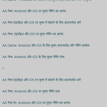
AA गेम्स: Android और iOS पर मुफ्त गेमिंग का आनंद
AA गेम्स एंड्रॉइड और iOS पर मुफ्त में खेलने के लिए डाउनलोड करें
AA गेम्स: एंड्रॉइड और iOS पर मुफ्त गेमिंग का आनंद
AA Game: Android और iOS के लिए मुफ्त डाउनलोड और गेमिंग एक्सेस
AA गेम्स: Android और iOS के लिए मुफ्त गेमिंग ऐप्स
<
AA गेम्स एंड्रॉइड और iOS पर मुफ्त में खेलने के लिए डाउनलोड करें
AA गेम्स: Android और iOS पर मुफ्त गेमिंग एप्स
AA गेम्स ऐप: Android और iOS पर मुफ्त गेमिंग का आनंद