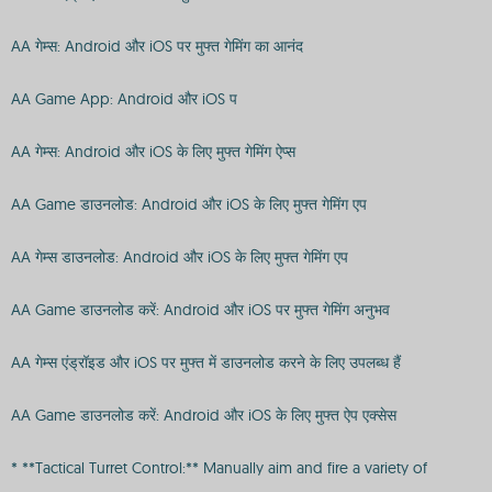
AA गेम्स: Android और iOS पर मुफ्त गेमिंग का आनंद
AA Game App: Android और iOS प
AA गेम्स: Android और iOS के लिए मुफ्त गेमिंग ऐप्स
AA Game डाउनलोड: Android और iOS के लिए मुफ्त गेमिंग एप
AA गेम्स डाउनलोड: Android और iOS के लिए मुफ्त गेमिंग एप
AA Game डाउनलोड करें: Android और iOS पर मुफ्त गेमिंग अनुभव
AA गेम्स एंड्रॉइड और iOS पर मुफ्त में डाउनलोड करने के लिए उपलब्ध हैं
AA Game डाउनलोड करें: Android और iOS के लिए मुफ्त ऐप एक्सेस
* **Tactical Turret Control:** Manually aim and fire a variety of