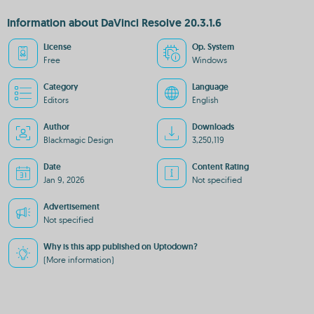
Information about DaVinci Resolve 20.3.1.6
License
Op. System
Free
Windows
Category
Language
Editors
English
Author
Downloads
Blackmagic Design
3,250,119
Date
Content Rating
Jan 9, 2026
Not specified
Advertisement
Not specified
Why is this app published on Uptodown?
(More information)