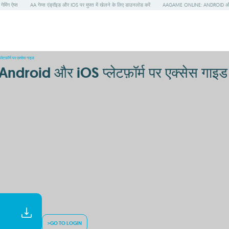
मिंग ऐप्स
AA गेम्स एंड्रॉइड और IOS पर मुफ्त में खेलने के लिए डाउनलोड करें
AAGAME ONLINE: ANDROID और 
़ॉर्म पर एक्सेस गाइड
roid और iOS प्लेटफ़ॉर्म पर एक्सेस गाइड
>GO TO LOGIN