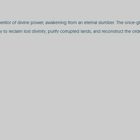
inheritor of divine power, awakening from an eternal slumber. The once-gl
 reclaim lost divinity, purify corrupted lands, and reconstruct the ord