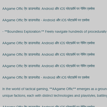
AAgame Offic ऐप डाउनलोड: Android और iOS प्लेटफ़ॉर्म पर गेमिंग एक्सेस
AAgame Offic ऐप डाउनलोड - Android और iOS प्लेटफ़ॉर्म पर एक्सेस
- **Boundless Exploration:** Freely navigate hundreds of procedurally
AAgame Offic ऐप डाउनलोड: Android और iOS प्लेटफ़ॉर्म पर गेमिंग एक्सेस
AAgame Offic ऐप डाउनलोड: Android और iOS प्लेटफ़ॉर्म पर गेमिंग एक्सेस
AAgame Offic ऐप डाउनलोड: Android और iOS प्लेटफ़ॉर्म पर गेमिंग एक्सेस
AAgame Offic ऐप डाउनलोड - Android और iOS प्लेटफ़ॉर्म पर एक्सेस
In the world of tactical gaming, **AAgame Offic** emerges as a ground
unique factions, each with distinct technologies and playstyles, battlin