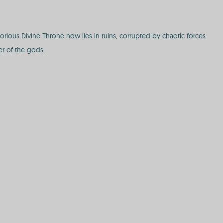
orious Divine Throne now lies in ruins, corrupted by chaotic forces.
er of the gods.