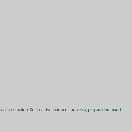
al-time action. Set in a dynamic sci-fi universe, players command