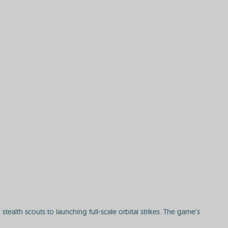
lth scouts to launching full-scale orbital strikes. The game’s