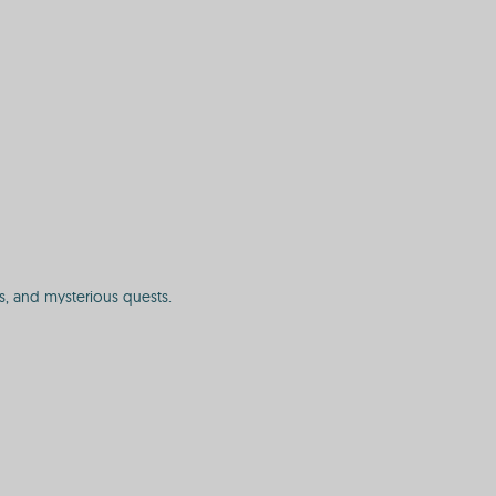
s, and mysterious quests.