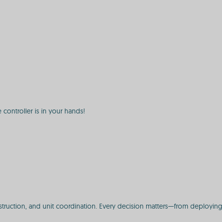
ontroller is in your hands!
tion, and unit coordination. Every decision matters—from deploying stea