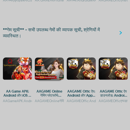
AAगेम्सएंड्रॉइडऔरiOSपरमुफ्तमेंखेलनेकेलिएडाउनलोडकरेंAAगेम्स:AndroidऔरiOSपरमुफ्तगेमिंगकाआन
AA.GAMEपरiPhoneकेलिएAPKडाउनलोडऔरगेमएक्सेसगाइडAA.GAMEसेi
AAगेम्स:AndroidऔरiOSपरमुफ्तगेमिंगकाआनंदAA
AAGAMEOfficऐपडाउनल
करने का तरीका
**गेम सूची** - सभी उपलब्ध गेमों की व्यापक सूची, श्रेणियों में
व्यवस्थित।
AA Game APK:
AAGAME Online
AAGAME Offic ऐप:
AAGAME Offic ऐप
Android और iOS पर
गेमिंग प्लेटफॉर्म:
Android और Apple
डाउनलोड: Android
डाउनलोड और इंस्टॉल
Android और iOS पर
पर डाउनलोड गाइड
और iOS प्लेटफॉर्म
AAGameAPK:AndroidऔरiOSपरडाउनलोडऔरएक्सेसगाइडAAGameAPK:AndroidऔरiOSपरडाउ
AAGAMEOnlineगेमिंगप्लेटफॉर्म:AndroidऔरiOSपरएक्सेसAAGAMEO
AAGAMEOffic:AndroidऔरiOSकेलिएऐपडाउनलो
AAGAMEOfficएप्पडाउन
करने का तरीका
एक्सेस गाइड
गाइड