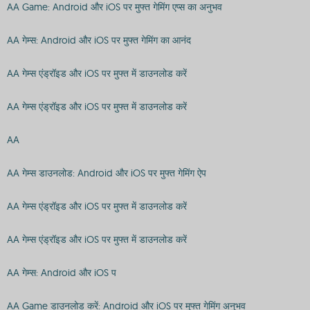
AA Game: Android और iOS पर मुफ्त गेमिंग एप्स का अनुभव
AA गेम्स: Android और iOS पर मुफ्त गेमिंग का आनंद
AA गेम्स एंड्रॉइड और iOS पर मुफ्त में डाउनलोड करें
AA गेम्स एंड्रॉइड और iOS पर मुफ्त में डाउनलोड करें
AA
AA गेम्स डाउनलोड: Android और iOS पर मुफ्त गेमिंग ऐप
AA गेम्स एंड्रॉइड और iOS पर मुफ्त में डाउनलोड करें
AA गेम्स एंड्रॉइड और iOS पर मुफ्त में डाउनलोड करें
AA गेम्स: Android और iOS प
AA Game डाउनलोड करें: Android और iOS पर मुफ्त गेमिंग अनुभव