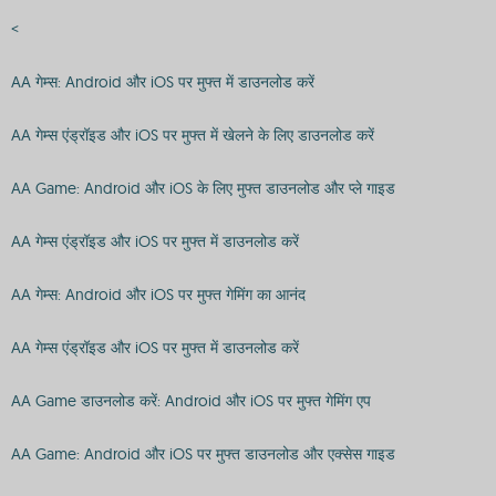
<
AA गेम्स: Android और iOS पर मुफ्त में डाउनलोड करें
AA गेम्स एंड्रॉइड और iOS पर मुफ्त में खेलने के लिए डाउनलोड करें
AA Game: Android और iOS के लिए मुफ्त डाउनलोड और प्ले गाइड
AA गेम्स एंड्रॉइड और iOS पर मुफ्त में डाउनलोड करें
AA गेम्स: Android और iOS पर मुफ्त गेमिंग का आनंद
AA गेम्स एंड्रॉइड और iOS पर मुफ्त में डाउनलोड करें
AA Game डाउनलोड करें: Android और iOS पर मुफ्त गेमिंग एप
AA Game: Android और iOS पर मुफ्त डाउनलोड और एक्सेस गाइड