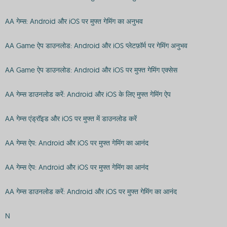
AA गेम्स: Android और iOS पर मुफ्त गेमिंग का अनुभव
AA Game ऐप डाउनलोड: Android और iOS प्लेटफ़ॉर्म पर गेमिंग अनुभव
AA Game ऐप डाउनलोड: Android और iOS पर मुफ्त गेमिंग एक्सेस
AA गेम्स डाउनलोड करें: Android और iOS के लिए मुफ्त गेमिंग ऐप
AA गेम्स एंड्रॉइड और iOS पर मुफ्त में डाउनलोड करें
AA गेम्स ऐप: Android और iOS पर मुफ्त गेमिंग का आनंद
AA गेम्स ऐप: Android और iOS पर मुफ्त गेमिंग का आनंद
AA गेम्स डाउनलोड करें: Android और iOS पर मुफ्त गेमिंग का आनंद
N