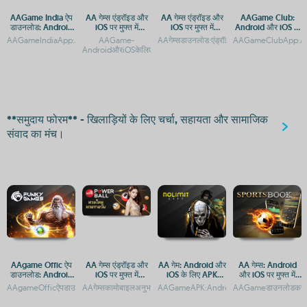
AAGame India ऐप
AA गेम्स एंड्रॉइड और
AA गेम्स एंड्रॉइड और
AAGame Club:
डाउनलोड: Android
iOS पर मुफ्त में
iOS पर मुफ्त में
Android और iOS के
और iOS प्लेटफ़ॉर्म पर
डाउनलोड करें
डाउनलोड करें
लिए ऐप डाउनलोड गाइड
AAGameIndiaApp:AndroidऔरiOSपरडाउनलोडकरेंAAGameIndiaApp:AndroidऔरiOSपरड
AAGame-
AAगेम्सडाउनलोड:एंड्रॉइडऔरiOSपरमुफ्तगेमिंगएपAA
AAGameClubApp:An
एक्सेस
AndroidऔरiOSकेलिएमुफ्तडाउनलोडAAगेम्सएंड्रॉइडऔरiOSपरमुफ्तमेंडाउन
**समुदाय फोरम** - खिलाड़ियों के लिए चर्चा, सहायता और सामाजिक
संवाद का मंच।
AAgame Offic ऐप
AA गेम्स एंड्रॉइड और
AA गेम: Android और
AA गेम्स: Android
डाउनलोड: Android
iOS पर मुफ्त में
iOS के लिए APK
और iOS पर मुफ्त में
और iOS प्लेटफ़ॉर्म पर
डाउनलोड करें
डाउनलोड
खेलें
AAgameOfficऐपडाउनलोड:AndroidऔरiOSप्लेटफ़ॉर्मपरएक्सेसगाइडAAgameOfficऐपडAAgame
AAगेम्सकामोबाइलअनुभव:AndroidऔरiOSपरगेमिंगAAगेम्स:AndroidऔरiO
AAGameAPK:AndroidऔरiOSपरडाउनलोडकरे
AAGameडाउनलोडकरें:A
गेमिंग एक्सेस