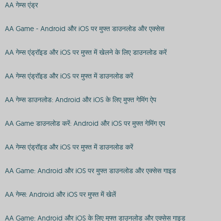
AA गेम्स एंड्र
AA Game - Android और iOS पर मुफ्त डाउनलोड और एक्सेस
AA गेम्स एंड्रॉइड और iOS पर मुफ्त में खेलने के लिए डाउनलोड करें
AA गेम्स एंड्रॉइड और iOS पर मुफ्त में डाउनलोड करें
AA गेम्स डाउनलोड: Android और iOS के लिए मुफ्त गेमिंग ऐप
AA Game डाउनलोड करें: Android और iOS पर मुफ्त गेमिंग एप
AA गेम्स एंड्रॉइड और iOS पर मुफ्त में डाउनलोड करें
AA Game: Android और iOS पर मुफ्त डाउनलोड और एक्सेस गाइड
AA गेम्स: Android और iOS पर मुफ्त में खेलें
AA Game: Android और iOS के लिए मुफ्त डाउनलोड और एक्सेस गाइड