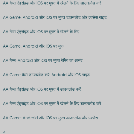
AA गेम्स एंड्रॉइड और iOS पर मुफ्त में खेलने के लिए डाउनलोड करें
AA Game: Android और iOS पर मुफ्त डाउनलोड और एक्सेस गाइड
AA गेम्स एंड्रॉइड और iOS पर मुफ्त में खेलने के लिए
AA Game: Android और iOS पर मुफ
AA गेम्स: Android और iOS पर मुफ्त गेमिंग का आनंद
AA Game कैसे डाउनलोड करें: Android और iOS गाइड
AA गेम्स एंड्रॉइड और iOS पर मुफ्त में डाउनलोड करें
AA गेम्स एंड्रॉइड और iOS पर मुफ्त में खेलने के लिए डाउनलोड करें
AA Game: Android और iOS पर मुफ्त डाउनलोड और एक्सेस
<