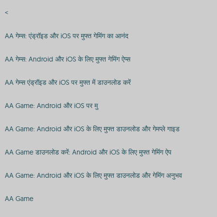
<
AA गेम्स: एंड्रॉइड और iOS पर मुफ्त गेमिंग का आनंद
AA गेम्स: Android और iOS के लिए मुफ्त गेमिंग ऐप्स
AA गेम्स एंड्रॉइड और iOS पर मुफ्त में डाउनलोड करें
AA Game: Android और iOS पर मु
AA Game: Android और iOS के लिए मुफ्त डाउनलोड और गेमप्ले गाइड
AA Game डाउनलोड करें: Android और iOS के लिए मुफ्त गेमिंग ऐप
AA Game: Android और iOS के लिए मुफ्त डाउनलोड और गेमिंग अनुभव
AA Game