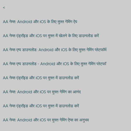
<
AA गेम्स: Android और iOS के लिए मुफ्त गेमिंग ऐप
AA गेम्स एंड्रॉइड और iOS पर मुफ्त में खेलने के लिए डाउनलोड करें
AA गेम्स एप्प डाउनलोड: Android और iOS के लिए मुफ्त गेमिंग प्लेटफॉर्म
AA गेम्स एप्प डाउनलोड - Android और iOS के लिए मुफ्त गेमिंग प्लेटफॉ
AA गेम्स एंड्रॉइड और iOS पर मुफ्त में डाउनलोड करें
AA गेम्स: Android और iOS पर मुफ्त गेमिंग का आनंद
AA गेम्स एंड्रॉइड और iOS पर मुफ्त में डाउनलोड करें
AA गेम्स: Android और iOS पर मुफ्त गेमिंग ऐप्स का अनुभव