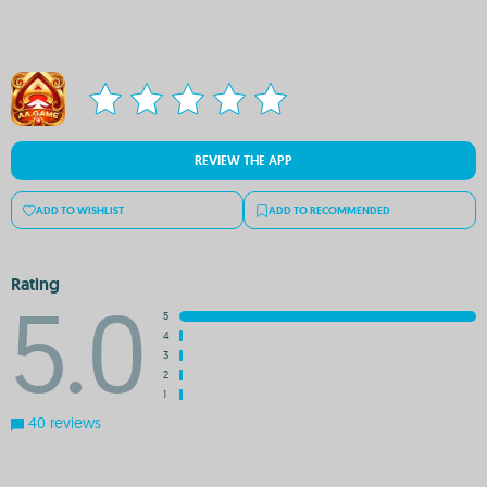
REVIEW THE APP
ADD TO WISHLIST
ADD TO RECOMMENDED
Rating
5.0
5
4
3
2
1
40 reviews