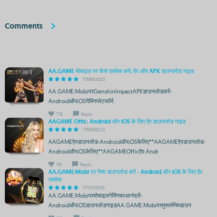
Comments
AA.GAME मोबाइल पर कैसे एक्सेस करें: ऐप और APK डाउनलोड गाइड
1768914625
AA.GAME:MobiपरGenshinImpactAPKडाउनलोडकरें-
AndroidऔरiOSगेमिंगप्लेटफॉर्म
718
Reply
AAGAME Offic: Android और iOS के लिए ऐप डाउनलोड गाइड
1769319022
AAGAMEऐपडाउनलोड-AndroidऔरiOSकेलिए**AAGAMEऐपडाउनलोड-
AndroidऔरiOSकेलिए**AAGAMEOfficऐप:Andr
116
Reply
AA.GAME:Mobi पर गेम्स डाउनलोड करें - Android और iOS के लिए ऐप
एक्सेस
1770215061
AA.GAME:Mobiपरमोबाइलगेमिंगकाआनंदलें-
AndroidऔरiOSडाउनलोडगाइडAA.GAME:Mobiपरमुफ्तमेंगेमडाउन