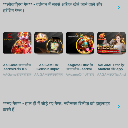
**लोकप्रिय गेम** - वर्तमान में सबसे अधिक खेले जाने वाले और
ट्रेंडिंग गेम्स।
AA Game डाउनलोड:
AA.GAME पर
AAgame Offic ऐप
AAGAME Offic ऐप:
Android और iOS पर
Genshin Impact
डाउनलोड - Android
Android और Apple
मुफ्त गेमिंग एप
APK डाउनलोड और
और iOS प्लेटफ़ॉर्म पर
डिवाइस के लिए
AAGameडाउनलोडकरें:AndroidऔरiOSकेलिएमुफ्तगेमिंगऐप
AA.GAMEप्लेटफ़ॉर्मपरGenshinImpactAPKडाउनलोडऔरएक्सेसगाइडAA
AAgameOfficऐपडाउनलोड:AndroidऔरiOSप्लेट
AAGAMEOffic:Andro
Android/iOS गेम
एक्सेस
डाउनलोड गाइड
एक्सेस
**नए गेम** - हाल ही में जोड़े गए गेम्स, नवीनतम रिलीज़ को हाइलाइट
करते हैं।