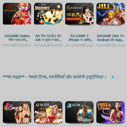
AAGAME Online
AA गेम्स एंड्रॉइड और
AA.GAME से
AAGAME Offic ऐप:
गेमिंग प्लेटफॉर्म:
iOS पर मुफ्त में खेलने
iPhone पर APK
Android और Apple
Android और iOS पर
के लिए डाउनलोड करें
फ़ाइलें कैसे डाउनलोड
डिवाइस पर डाउनलोड
AAGAMEOnlinऐप:AndroidऔरAppleपरएक्सेसकरेंAAGAMEOnlineऐप:AndroidऔरiOSपरड
AAGameऐपडाउनलोड:AndroidऔरiOSपरगेमिंगअनुभवAAगेम्स:AndroidऔरiO
AA.GAMEसेiPhoneपरGenshinImpactडाउनलोड
AAGAMEOffic:Andro
एक्सेस गाइड
करें
गाइड
**गेम गाइड** - गेमप्ले टिप्स, रणनीतियाँ और उपयोगी ट्यूटोरियल।