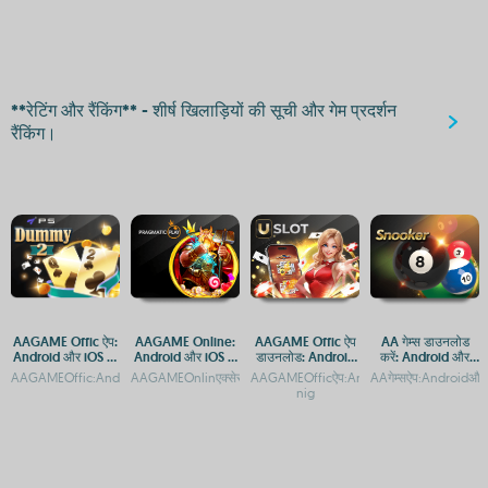
**रेटिंग और रैंकिंग** - शीर्ष खिलाड़ियों की सूची और गेम प्रदर्शन
रैंकिंग।
AAGAME Offic ऐप:
AAGAME Online:
AAGAME Offic ऐप
AA गेम्स डाउनलोड
Android और iOS पर
Android और iOS के
डाउनलोड: Android
करें: Android और
डाउनलोड करें
लिए APP डाउनलोड
और iOS प्लेटफॉर्म
iOS के लिए मुफ्त एपीके
AAGAMEOffic:AndroidऔरiOSकेलिएऑफिशियलAPPडाउनलोडगाइडAAGAMEOfficऐप:Androi
AAGAMEOnlinएक्सेसकरें:AndroidऔरAppleकेलिएAPPऔरAPKAAGA
AAGAMEOfficऐप:AndroidऔरiOSपरडाउनलोडक
AAगेम्सऐप:Androidऔर
करें
गाइड
nig