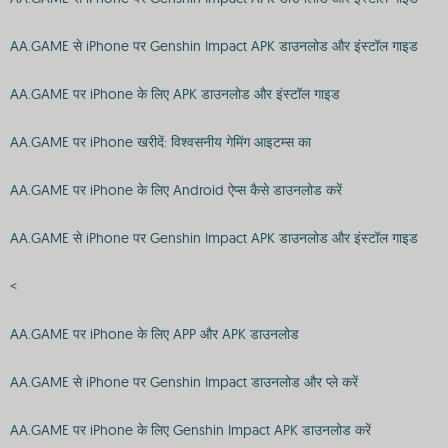
AA.GAME से iPhone पर Genshin Impact APK डाउनलोड और इंस्टॉल गाइड
AA.GAME पर iPhone के लिए APK डाउनलोड और इंस्टॉल गाइड
AA.GAME पर iPhone खरीदें: विश्वसनीय गेमिंग आइटम्स का
AA.GAME पर iPhone के लिए Android ऐप्स कैसे डाउनलोड करें
AA.GAME से iPhone पर Genshin Impact APK डाउनलोड और इंस्टॉल गाइड
<
AA.GAME पर iPhone के लिए APP और APK डाउनलोड
AA.GAME से iPhone पर Genshin Impact डाउनलोड और प्ले करें
AA.GAME पर iPhone के लिए Genshin Impact APK डाउनलोड करें