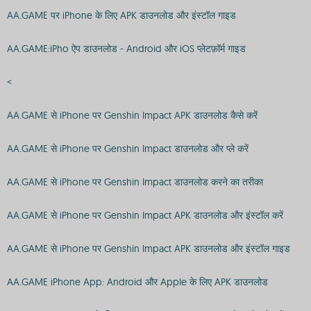
AA.GAME पर iPhone के लिए APK डाउनलोड और इंस्टॉल गाइड
AA.GAME:iPho ऐप डाउनलोड - Android और iOS प्लेटफ़ॉर्म गाइड
<
AA.GAME से iPhone पर Genshin Impact APK डाउनलोड कैसे करें
AA.GAME से iPhone पर Genshin Impact डाउनलोड और प्ले करें
AA.GAME से iPhone पर Genshin Impact डाउनलोड करने का तरीका
AA.GAME से iPhone पर Genshin Impact APK डाउनलोड और इंस्टॉल करें
AA.GAME से iPhone पर Genshin Impact APK डाउनलोड और इंस्टॉल गाइड
AA.GAME iPhone App: Android और Apple के लिए APK डाउनलोड