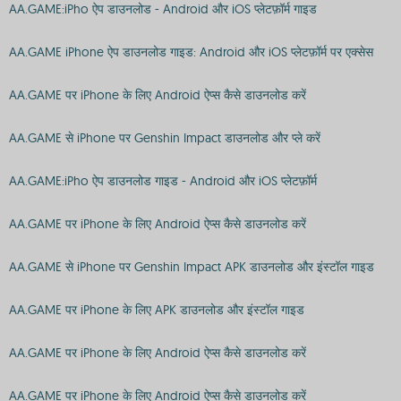
AA.GAME:iPho ऐप डाउनलोड - Android और iOS प्लेटफ़ॉर्म गाइड
AA.GAME iPhone ऐप डाउनलोड गाइड: Android और iOS प्लेटफ़ॉर्म पर एक्सेस
AA.GAME पर iPhone के लिए Android ऐप्स कैसे डाउनलोड करें
AA.GAME से iPhone पर Genshin Impact डाउनलोड और प्ले करें
AA.GAME:iPho ऐप डाउनलोड गाइड - Android और iOS प्लेटफ़ॉर्म
AA.GAME पर iPhone के लिए Android ऐप्स कैसे डाउनलोड करें
AA.GAME से iPhone पर Genshin Impact APK डाउनलोड और इंस्टॉल गाइड
AA.GAME पर iPhone के लिए APK डाउनलोड और इंस्टॉल गाइड
AA.GAME पर iPhone के लिए Android ऐप्स कैसे डाउनलोड करें
AA.GAME पर iPhone के लिए Android ऐप्स कैसे डाउनलोड करें