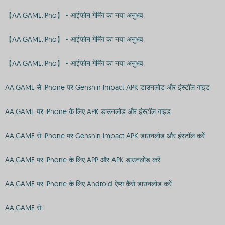
【AA.GAME:iPho】 - आईफोन गेमिंग का नया अनुभव
【AA.GAME:iPho】 - आईफोन गेमिंग का नया अनुभव
【AA.GAME:iPho】 - आईफोन गेमिंग का नया अनुभव
AA.GAME से iPhone पर Genshin Impact APK डाउनलोड और इंस्टॉल गाइड
AA.GAME पर iPhone के लिए APK डाउनलोड और इंस्टॉल गाइड
AA.GAME से iPhone पर Genshin Impact APK डाउनलोड और इंस्टॉल करें
AA.GAME पर iPhone के लिए APP और APK डाउनलोड करें
AA.GAME पर iPhone के लिए Android ऐप्स कैसे डाउनलोड करें
AA.GAME से i