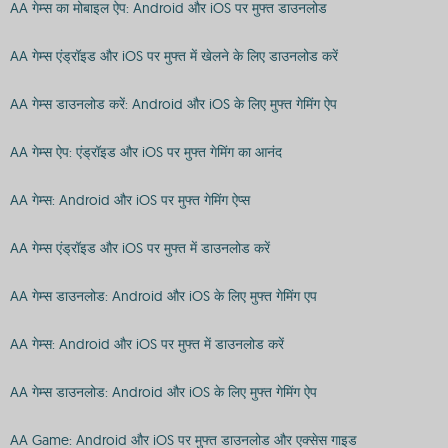
AA गेम्स का मोबाइल ऐप: Android और iOS पर मुफ्त डाउनलोड
AA गेम्स एंड्रॉइड और iOS पर मुफ्त में खेलने के लिए डाउनलोड करें
AA गेम्स डाउनलोड करें: Android और iOS के लिए मुफ्त गेमिंग ऐप
AA गेम्स ऐप: एंड्रॉइड और iOS पर मुफ्त गेमिंग का आनंद
AA गेम्स: Android और iOS पर मुफ्त गेमिंग ऐप्स
AA गेम्स एंड्रॉइड और iOS पर मुफ्त में डाउनलोड करें
AA गेम्स डाउनलोड: Android और iOS के लिए मुफ्त गेमिंग एप
AA गेम्स: Android और iOS पर मुफ्त में डाउनलोड करें
AA गेम्स डाउनलोड: Android और iOS के लिए मुफ्त गेमिंग ऐप
AA Game: Android और iOS पर मुफ्त डाउनलोड और एक्सेस गाइड