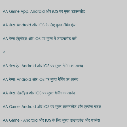
AA Game App: Android और iOS पर मुफ्त डाउनलोड
AA गेम्स: Android और iOS के लिए मुफ्त गेमिंग ऐप्स
AA गेम्स एंड्रॉइड और iOS पर मुफ्त में डाउनलोड करें
<
AA गेम्स ऐप: Android और iOS पर मुफ्त गेमिंग का आनंद
AA गेम्स: Android और iOS पर मुफ्त गेमिंग का आनंद
AA गेम्स: एंड्रॉइड और iOS पर मुफ्त गेमिंग का आनंद
AA Game: Android और iOS पर मुफ्त डाउनलोड और एक्सेस गाइड
AA Game - Android और iOS के लिए मुफ्त डाउनलोड और एक्सेस