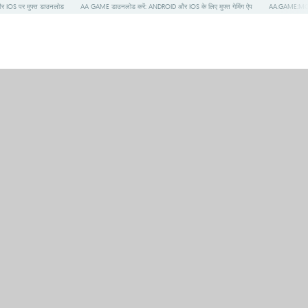
IOS पर मुफ्त डाउनलोड
AA GAME डाउनलोड करें: ANDROID और IOS के लिए मुफ्त गेमिंग ऐप
AA.GAME:MOBI 