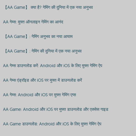
【AA Game】 क्या है? गेमिंग की दुनिया में एक नया अनुभव
AA गेम्स: मुफ्त ऑनलाइन गेमिंग का आनंद
【AA Game】: गेमिंग अनुभव का नया आयाम
【AA Game】: गेमिंग की दुनिया में एक नया अनुभव
AA गेम्स डाउनलोड करें: Android और iOS के लिए मुफ्त गेमिंग ऐप
AA गेम्स एंड्रॉइड और iOS पर मुफ्त में डाउनलोड करें
AA गेम्स: Android और iOS पर मुफ्त गेमिंग एप्स
AA Game: Android और iOS पर मुफ्त डाउनलोड और एक्सेस गाइड
AA Game डाउनलोड: Android और iOS के लिए मुफ्त गेमिंग ऐप