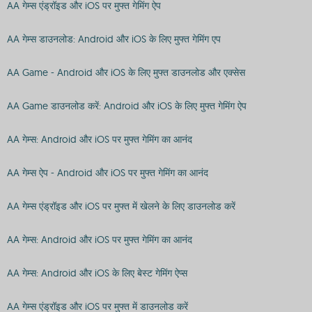
AA गेम्स एंड्रॉइड और iOS पर मुफ्त गेमिंग ऐप
AA गेम्स डाउनलोड: Android और iOS के लिए मुफ्त गेमिंग एप
AA Game - Android और iOS के लिए मुफ्त डाउनलोड और एक्सेस
AA Game डाउनलोड करें: Android और iOS के लिए मुफ्त गेमिंग ऐप
AA गेम्स: Android और iOS पर मुफ्त गेमिंग का आनंद
AA गेम्स ऐप - Android और iOS पर मुफ्त गेमिंग का आनंद
AA गेम्स एंड्रॉइड और iOS पर मुफ्त में खेलने के लिए डाउनलोड करें
AA गेम्स: Android और iOS पर मुफ्त गेमिंग का आनंद
AA गेम्स: Android और iOS के लिए बेस्ट गेमिंग ऐप्स
AA गेम्स एंड्रॉइड और iOS पर मुफ्त में डाउनलोड करें